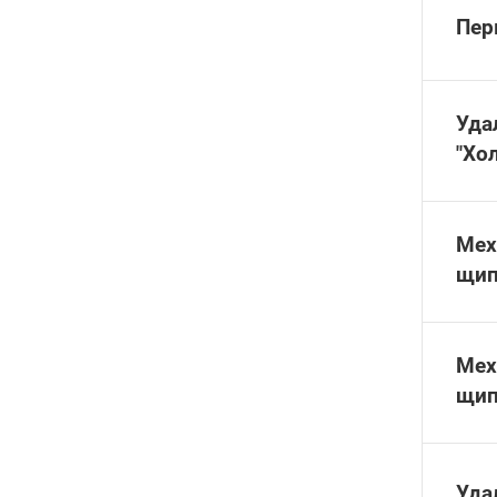
Пер
Уда
"Хо
Мех
щип
Мех
щип
Уда