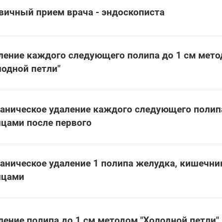
вичный прием врача - эндоскописта
ление каждого следующего полипа до 1 см мет
лодной петли"
аническое удаление каждого следующего полип
цами после первого
аническое удаление 1 полипа желудка, кишечни
цами
ление полипа до 1 см методом "Холодной петли"