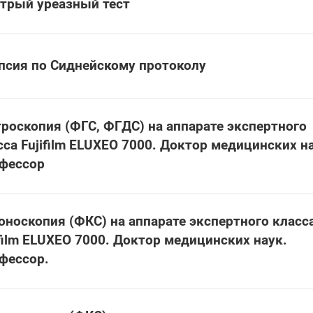
трый уреазный тест
псия по Сиднейскому протоколу
троскопия (ФГС, ФГДС) на аппарате экспертного
сса Fujifilm ELUXEO 7000. Доктор медицинских н
фессор
оноскопия (ФКС) на аппарате экспертного класс
ifilm ELUXEO 7000. Доктор медицинских наук.
фессор.