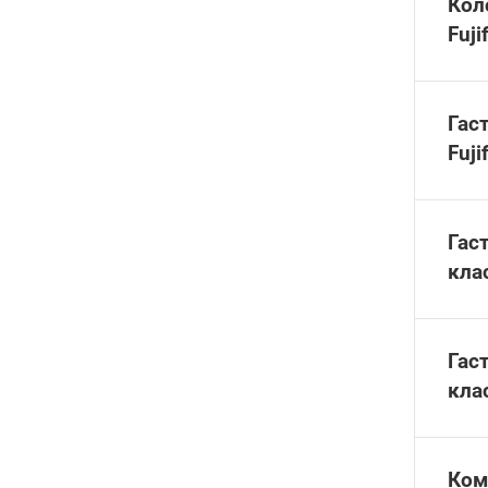
Кол
Fuj
Гас
Fuj
Гас
кла
Гас
кла
Ком