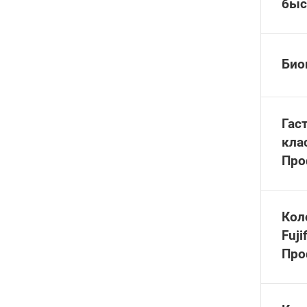
быс
Био
Гас
кла
Про
Кол
Fuj
Про