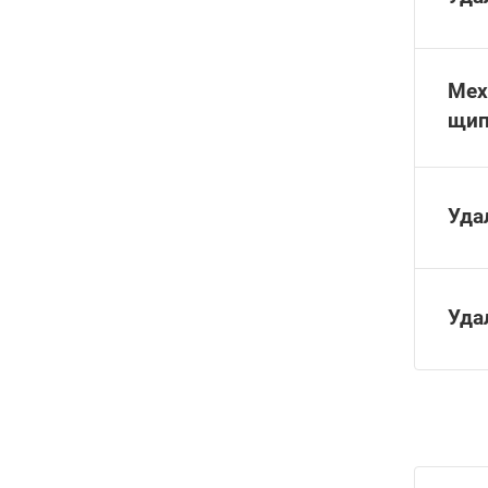
Мех
щип
Уда
Уда