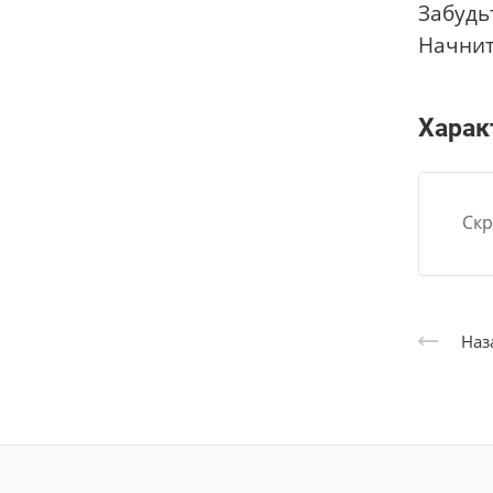
Забудь
Начнит
Харак
Скр
Наз