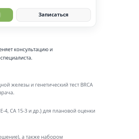
Записаться
яичников (HE-4+CA125)
кала на скрытую кровь
вотечения), количественный
етод FOB Gold
еняет консультацию и
эмбриональный антиген (РЭА)
специалиста.
ой железы и генетический тест BRCA
врача.
4, CA 15-3 и др.) для плановой оценки
шение), а также набором