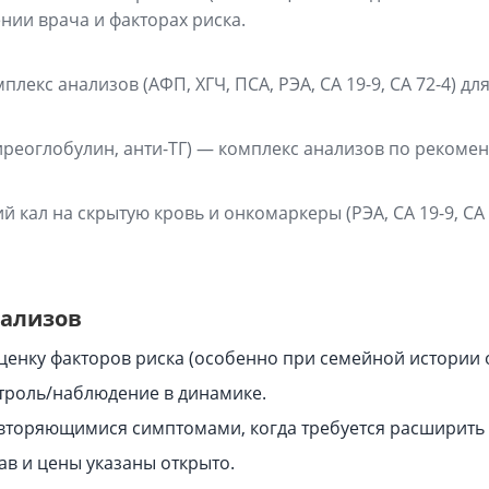
нии врача и факторах риска.
очная фосфатаза)
лекс анализов (АФП, ХГЧ, ПСА, РЭА, CA 19-9, CA 72-4) д
иреоглобулин, анти-ТГ) — комплекс анализов по рекоме
кал на скрытую кровь и онкомаркеры (РЭА, CA 19-9, CA 7
нализов
оценку факторов риска (особенно при семейной истории
троль/наблюдение в динамике.
вторяющимися симптомами, когда требуется расширить
тав и цены указаны открыто.