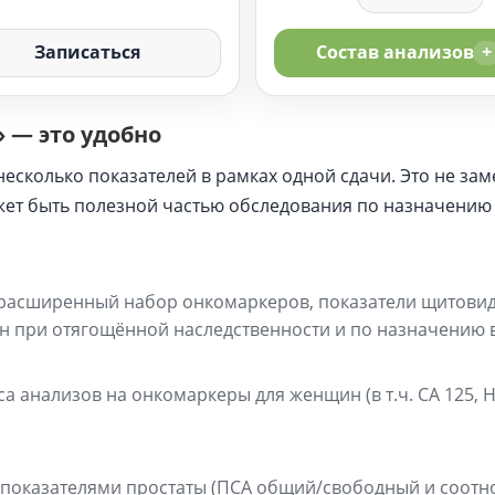
36-20-015 HE-4
СА 72-4
ин
Записаться
Состав анализов
+
36-20-006 CA 125
ый антиген (РЭА)
очная фосфатаза)
99-20-305-01 Рак 
глобулинов в сыворотке
84-84-012 Анализ 
 — это удобно
очной карциномы (SCC)
оглобулинов в
(колоректальные кро
иммунохимический м
есколько показателей в рамках одной сдачи. Это не зам
(анти-ТГ)
я енолаза (NSE)
36-20-004 Раково-
жет быть полезной частью обследования по назначению 
36-20-008 CA 19-9
36-20-009 CA 72-4
расширенный набор онкомаркеров, показатели щитовидн
-4+CA125)
36-20-016 CA 242
 при отягощённой наследственности и по назначению 
анализов на онкомаркеры для женщин (в т.ч. CA 125, HE-
ин
глобулинов в сыворотке
оглобулинов в
показателями простаты (ПСА общий/свободный и соотно