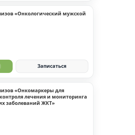
эмбриональный антиген (РЭА)
лизов «Онкологический мужской
топротеин (АФП)
 плоскоклеточной карциномы (SCC)
1
пецифическая енолаза (NSE)
Записаться
100
онин
лизов «Онкомаркеры для
обулин
 контроля лечения и мониторинга
ин
их заболеваний ЖКТ»
Микроглобулин
(костная щелочная фосфатаза)