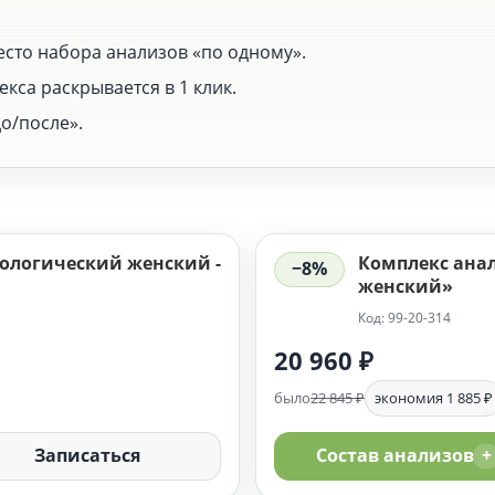
есто набора анализов «по одному».
кса раскрывается в 1 клик.
о/после».
ологический женский -
Комплекс ана
−8%
женский»
Код: 99-20-314
20 960 ₽
было
22 845 ₽
экономия 1 885 ₽
Записаться
Состав анализов
+