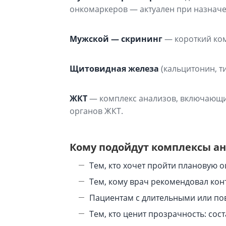
сыворотке
онкомаркеров — актуален при назначе
35-20-003 Остаза (костная щел
36-20-016 CA 242
Мужской — скрининг
— короткий комп
Щитовидная железа
(кальцитонин, т
ЖКТ
— комплекс анализов, включающий 
органов ЖКТ.
Кому подойдут комплексы а
Тем, кто хочет пройти плановую 
Тем, кому врач рекомендовал кон
Пациентам с длительными или по
Тем, кто ценит прозрачность: сос