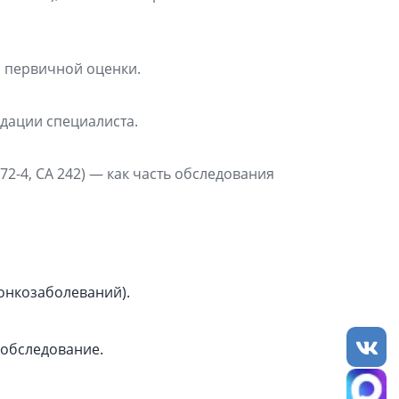
ля первичной оценки.
ндации специалиста.
2-4, CA 242) — как часть обследования
 онкозаболеваний).
 обследование.