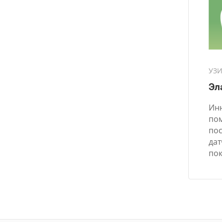
УЗИ
Эл
Ин
по
пос
дат
пок